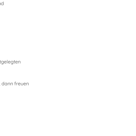
nd
stgelegten
, dann freuen