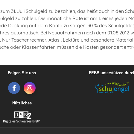
 zum 31. Juli Schulgeld zu bezahlen, das heißt auch in den Sc
lgeld zu zahlen. Die monatliche Rate ist am 1. eines jeden Mo
ende Deckung auf dem Konto zu sorgen. 30 % des Schulgeldes s
hres automatisch. Bei Neuaufnahmen nach dem 01.08.2012 wi
 Nur Taschenrechner, Atlas , Lektüre und besondere Material
uche oder Klassenfahrten müssen die Kosten gesondert entri
Folgen Sie uns
FEBB unterstützen durc
Nützliches