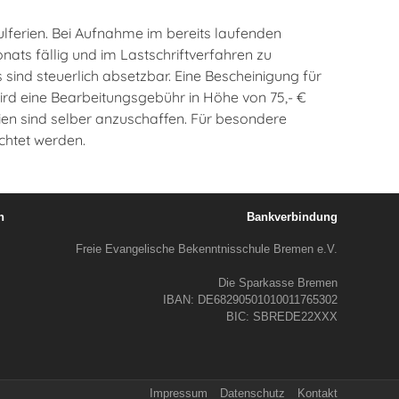
hulferien. Bei Aufnahme im bereits laufenden
nats fällig und im Lastschriftverfahren zu
ind steuerlich absetzbar. Eine Bescheinigung für
rd eine Bearbeitungsgebühr in Höhe von 75,- €
ien sind selber anzuschaffen. Für besondere
chtet werden.
h
Bankverbindung
Freie Evangelische Bekenntnisschule Bremen e.V.
Die Sparkasse Bremen
IBAN: DE68290501010011765302
BIC: SBREDE22XXX
Impressum
Datenschutz
Kontakt