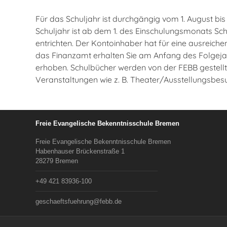
Für das Schuljahr ist durchgängig vom 1. August bis
Schuljahr ist ab dem 1. des Einschulungsmonats Schu
entrichten. Der Kontoinhaber hat für eine ausreich
das Finanzamt erhalten Sie am Anfang des Folgeja
erhoben. Schulbücher werden von der FEBB gestellt.
Veranstaltungen wie z. B. Theater/Ausstellungsbes
Freie Evangelische Bekenntnisschule Bremen
Freie Evangelische Bekenntnisschule Bremen
Habenhauser Brückenstraße 1
28279 Bremen
+49 421 83936-100
geschaeftsfuehrung@febb.de