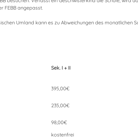
BB besuchen. Verlässt ein Geschwisterkind die Schule, wird 
der FEBB angepasst.
hsischen Umland kann es zu Abweichungen des monatlichen S
Sek. I + II
395,00€
235,00€
98,00€
kostenfrei