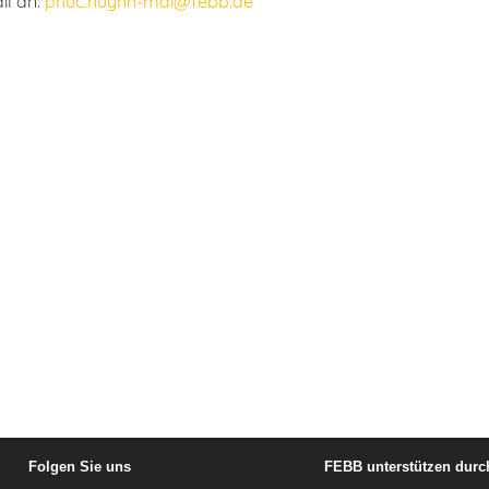
il an:
phuc.huynh-mai@febb.de
Folgen Sie uns
FEBB unterstützen durc